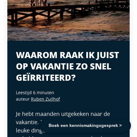
WAAROM RAAK IK JUIST
OP VAKANTIE ZO SNEL
GEÏRRITEERD?
Leestijd 6 minuten
auteur
Ruben Zuilhof
Je hebt maanden uitgekeken naar de
vakantie. Eindelijk tijd om uit te rusten,
Boek een kennismakingsgesprek >
leuke dingen te doen en meer aandacht