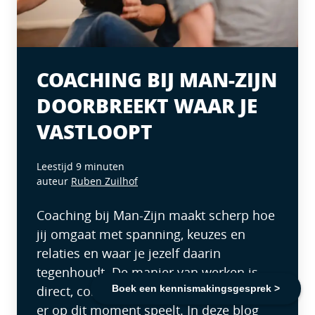
COACHING BIJ MAN-ZIJN
DOORBREEKT WAAR JE
VASTLOOPT
Leestijd 9 minuten
auteur
Ruben Zuilhof
Coaching bij Man-Zijn maakt scherp hoe
jij omgaat met spanning, keuzes en
relaties en waar je jezelf daarin
tegenhoudt. De manier van werken is
Boek een kennismakingsgesprek >
direct, confronterend en gericht op wat
er op dit moment speelt. In deze blog