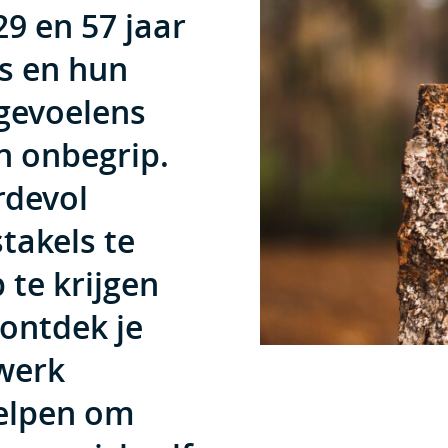
9 en 57 jaar
es en hun
 gevoelens
en onbegrip.
rdevol
takels te
 te krijgen
 ontdek je
werk
elpen om