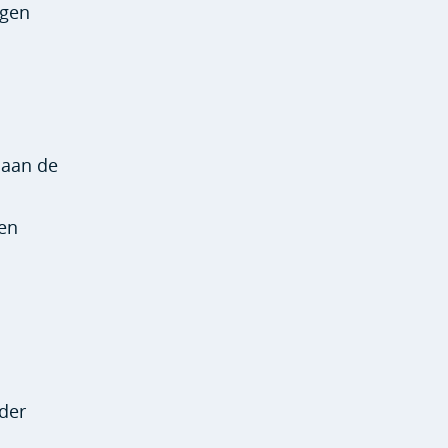
igen
 aan de
 en
nder
n