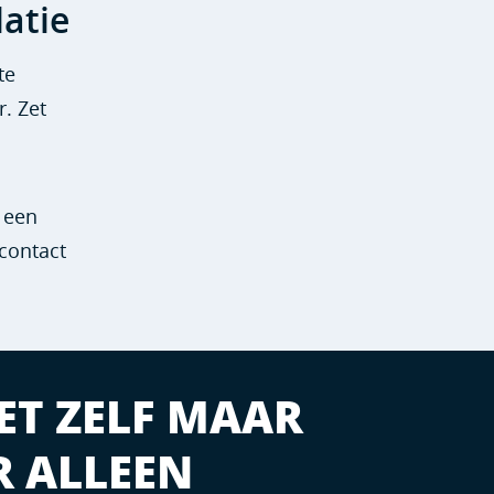
latie
te
r. Zet
 een
contact
HET ZELF MAAR
R ALLEEN