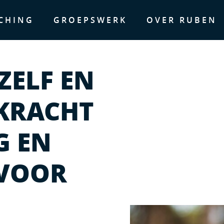
CHING
GROEPSWERK
OVER RUBEN
ZELF EN
E KRACHT
G EN
VOOR