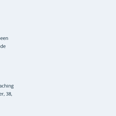
 een
 de
oaching
r, 38,