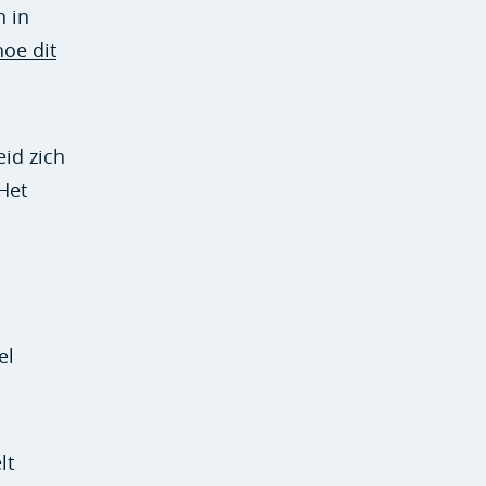
n in
hoe dit
id zich
 Het
el
lt