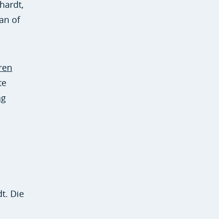
hardt,
an of
eren
te
ag
t. Die