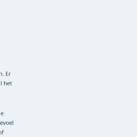
n. Er
l het
je
gevoel
of