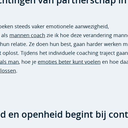
htingen van partnerschap in
zoeken steeds vaker emotionele aanwezigheid,
 als
mannen coach
zie ik hoe deze verandering man
 hun relatie. Ze doen hun best, gaan harder werken m
 oplost. Tijdens het individuele coaching traject gaa
 als man
, hoe je
emoties beter kunt voelen
en hoe da
plossen
.
 en openheid begint bij con