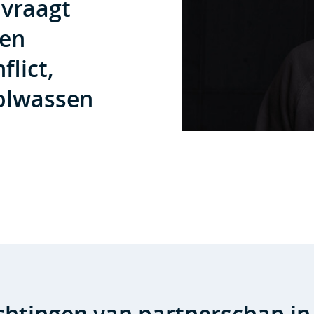
 vraagt
 en
flict,
volwassen