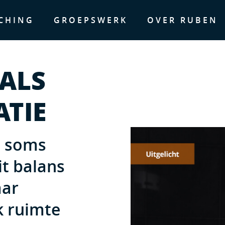
CHING
GROEPSWERK
OVER RUBEN
 ALS
ATIE
ie soms
it balans
aar
ok ruimte