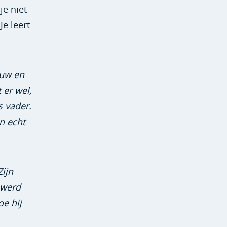
je niet
Je leert
ouw en
 er wel,
s vader.
n echt
Zijn
 werd
oe hij