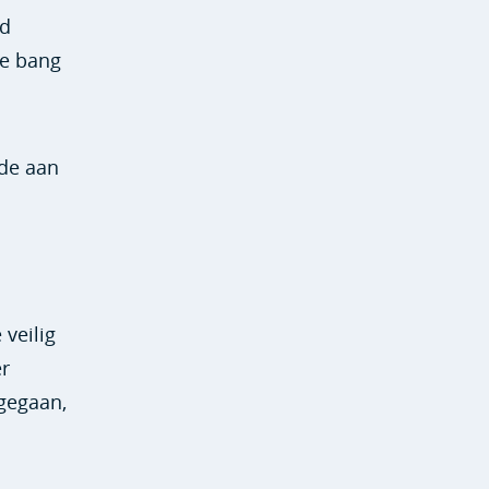
rd
je bang
fde aan
 veilig
er
gegaan,