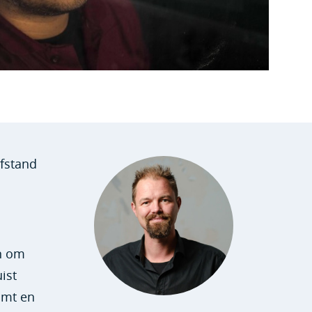
afstand
jn om
ist
omt en