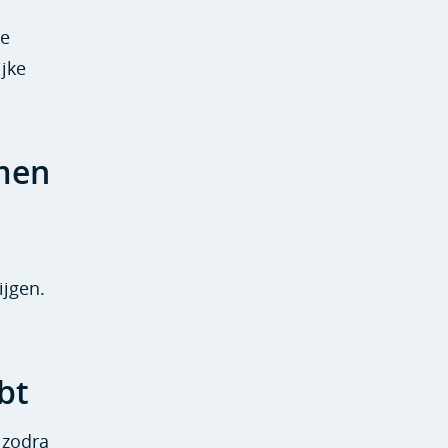
Je
ijke
emen
ijgen.
bt
 zodra